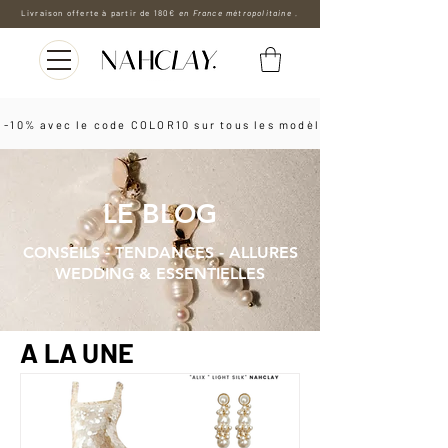
Livraison offerte à partir de 180€
en France métropolitaine .
 -10% avec le code COLOR10 sur tous les modèles les boucles d'o
LE BLOG
CONSEILS - TENDANCES - ALLURES
WEDDING & ESSENTIELLES
A LA UNE