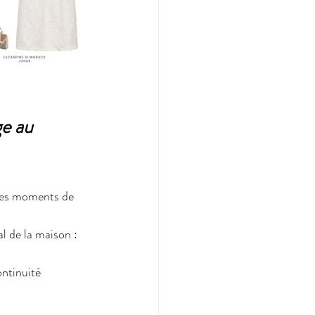
ge au 
les moments de 
l de la maison : 
ntinuité 