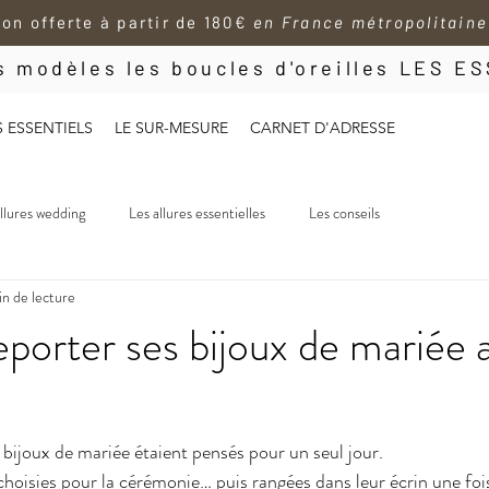
son offerte à partir de 180€
en France métropolitaine
es modèles les boucles d'oreilles LES 
S ESSENTIELS
LE SUR-MESURE
CARNET D'ADRESSE
llures wedding
Les allures essentielles
Les conseils
n de lecture
porter ses bijoux de mariée a
bijoux de mariée étaient pensés pour un seul jour. 
choisies pour la cérémonie… puis rangées dans leur écrin une foi