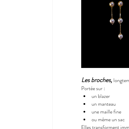
Les broches, 
longtem
Portée sur :
un blazer
un manteau
une maille fine
ou même un sac
Elles transforment imm