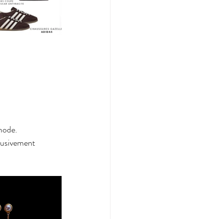
mode.
lusivement 