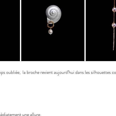
ps oubliée,  la broche revient aujourd’hui dans les silhouettes 
édiatement une allure. 