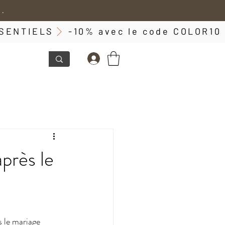
 .
ESSENTIELS
près le
s le mariage 