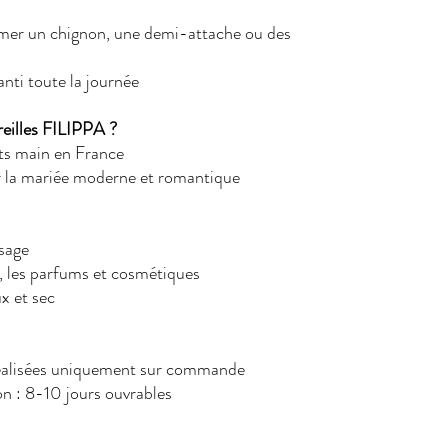
imer un chignon, une demi-attache ou des
nti toute la journée
reilles FILIPPA ?
its main en France
r la mariée moderne et romantique
sage
u, les parfums et cosmétiques
x et sec
réalisées uniquement sur commande
son : 8-10 jours ouvrables