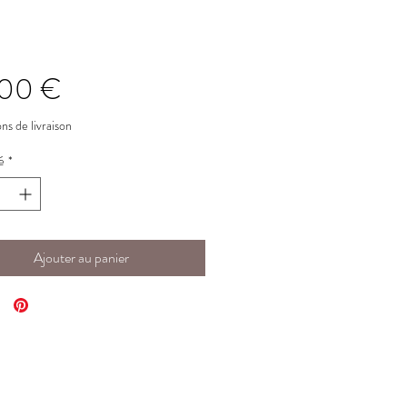
Prix
,00 €
ns de livraison
é
*
Ajouter au panier