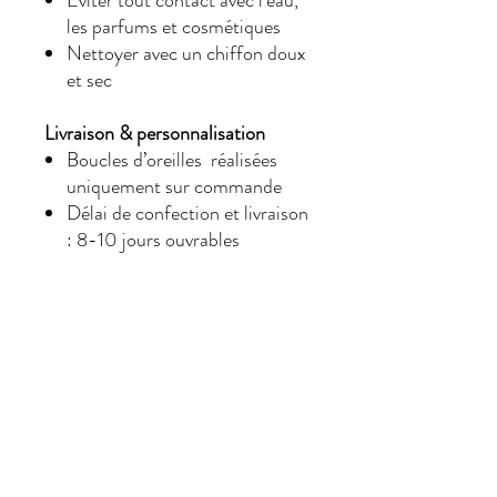
Éviter tout contact avec l’eau,
les parfums et cosmétiques
Nettoyer avec un chiffon doux
et sec
Livraison & personnalisation
Boucles d’oreilles réalisées
uniquement sur commande
Délai de confection et livraison
: 8-10 jours ouvrables
Coloris :
Crystal
incarne la pureté
absolue du cristal, dévoilant
une transparence éclatante et
une lumière raffinée digne des
plus belles créations joaillières.
Olivine
dévoile un vert végétal
raffiné sublimé par de subtils