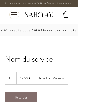
Livraison offerte à partir de 180€
en France métropolitaine .
 -10% avec le code COLOR10 sur tous les modèles les boucles d'o
Nom du service
19,99
euros
1 h
1
19,99 €
Rue Jean Mermoz
Réserver