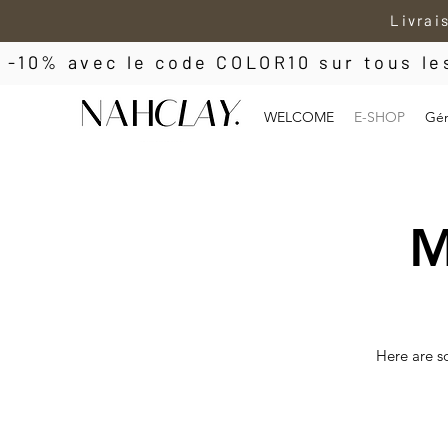
Livrai
 -10% avec le code COLOR10 sur tous l
WELCOME
E-SHOP
Gén
M
Here are s