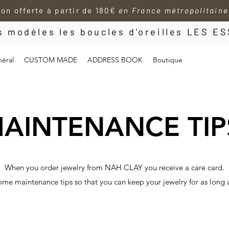
son offerte à partir de 180€
en France métropolitaine
es modèles les boucles d'oreilles LES 
éral
CUSTOM MADE
ADDRESS BOOK
Boutique
AINTENANCE TIP
When you order jewelry from NAH CLAY you receive a care card.
ome maintenance tips so that you can keep your jewelry for as long a