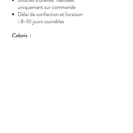
Boucles d’oreilles réalisées
uniquement sur commande
Délai de confection et livraison
: 8-10 jours ouvrables
Coloris :
Crystal
incarne la pureté
absolue du cristal, dévoilant
une transparence éclatante et
une lumière raffinée digne des
plus belles créations joaillières.
Olivine
dévoile un vert végétal
raffiné sublimé par de subtils
reflets dorés, pour une
élégance naturelle inspirée des
tonalités précieuses de la
pierre olivine.
Light Siam
dévoile un rouge
rubis vibrant sublimé par des