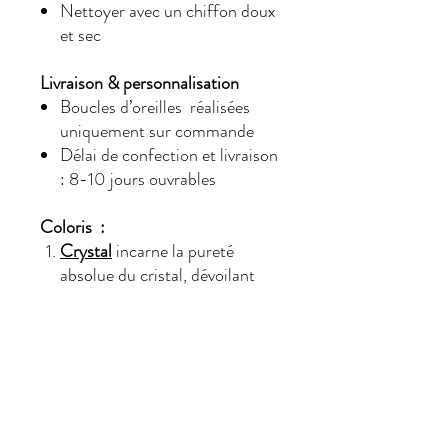
Nettoyer avec un chiffon doux
et sec
Livraison & personnalisation
Boucles d’oreilles réalisées
uniquement sur commande
Délai de confection et livraison
: 8-10 jours ouvrables
Coloris :
Crystal
incarne la pureté
absolue du cristal, dévoilant
une transparence éclatante et
une lumière raffinée digne des
plus belles créations joaillières.
Olivine
dévoile un vert végétal
raffiné sublimé par de subtils
reflets dorés, pour une
élégance naturelle inspirée des