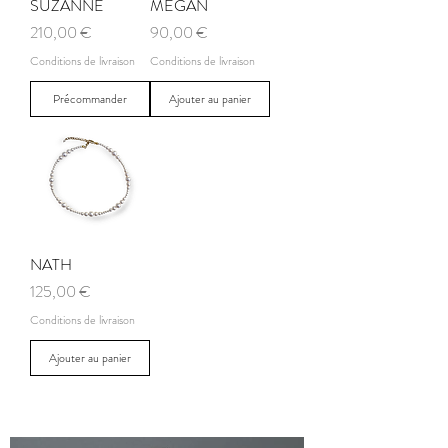
SUZANNE
MEGAN
Prix
Prix
210,00 €
90,00 €
Conditions de livraison
Conditions de livraison
Précommander
Ajouter au panier
NATH
Prix
125,00 €
Conditions de livraison
Ajouter au panier